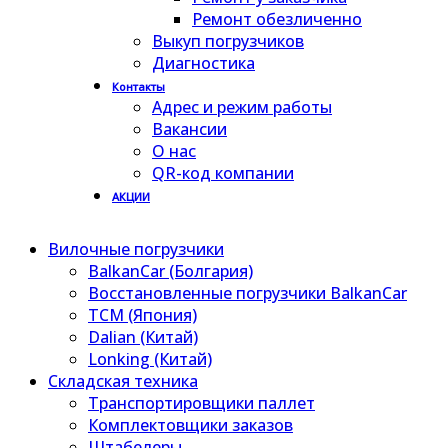
Ремонт обезличенно
Выкуп погрузчиков
Диагностика
Контакты
Адрес и режим работы
Вакансии
О нас
QR-код компании
АКЦИИ
Вилочные погрузчики
BalkanCar (Болгария)
Восстановленные погрузчики BalkanCar
TCM (Япония)
Dalian (Китай)
Lonking (Китай)
Складская техника
Транспортировщики паллет
Комплектовщики заказов
Штабелеры