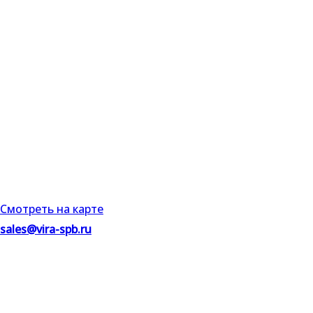
+7(921)945-0655
п. Парголово, ул. Подгорная, д.45
Смотреть на карте
sales@vira-spb.ru