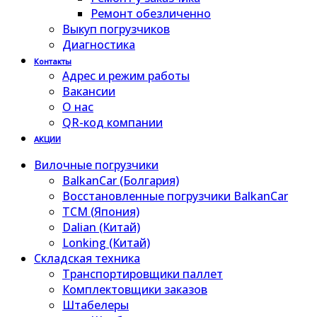
Ремонт обезличенно
Выкуп погрузчиков
Диагностика
Контакты
Адрес и режим работы
Вакансии
О нас
QR-код компании
АКЦИИ
Вилочные погрузчики
BalkanCar (Болгария)
Восстановленные погрузчики BalkanCar
TCM (Япония)
Dalian (Китай)
Lonking (Китай)
Складская техника
Транспортировщики паллет
Комплектовщики заказов
Штабелеры