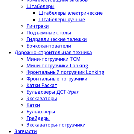
Штабелеры
Штабелеры электрические
Штабелеры ручные
Ричтраки
Подъемные столы
Гидравлические тележки
Бочкокантователи
Дорожно-строительная техника
Мини-погрузчики TCM
Мини-погрузчики Lonking
Фронтальный погрузчик Lonking
Фронтальные погрузчики
Катки Раскат
Бульдозеры ДСТ-Урал
Экскаваторы
Катки
Бульдозеры
Грейдеры
Экскаваторы-погрузчики
Запчасти