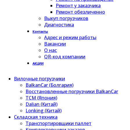
Ремонт у заказчика
Ремонт обезличенно
Выкуп погрузчиков
Диагностика
Контакты
Адрес и режим работы
Вакансии
О нас
QR-код компании
АКЦИИ
Вилочные погрузчики
BalkanCar (Болгария)
Восстановленные погрузчики BalkanCar
TCM (Япония)
Dalian (Китай)
Lonking (Китай)
Складская техника
Транспортировщики паллет
Комплектовщики заказов