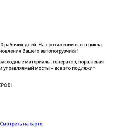
20 рабочих дней. На протяжении всего цикла
ановления Вашего автопогрузчика!
 расходные материалы, генератор, поршневая
 и управляемый мосты – все это подлежит
РОВ!
+7(921)945-0655
п. Парголово, ул. Подгорная, д.45
Смотреть на карте