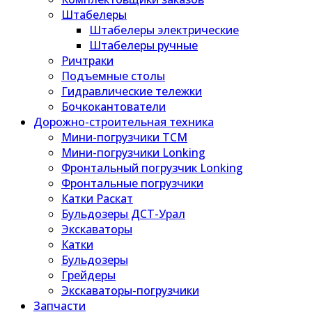
Штабелеры
Штабелеры электрические
Штабелеры ручные
Ричтраки
Подъемные столы
Гидравлические тележки
Бочкокантователи
Дорожно-строительная техника
Мини-погрузчики TCM
Мини-погрузчики Lonking
Фронтальный погрузчик Lonking
Фронтальные погрузчики
Катки Раскат
Бульдозеры ДСТ-Урал
Экскаваторы
Катки
Бульдозеры
Грейдеры
Экскаваторы-погрузчики
Запчасти