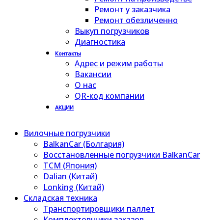
Ремонт у заказчика
Ремонт обезличенно
Выкуп погрузчиков
Диагностика
Контакты
Адрес и режим работы
Вакансии
О нас
QR-код компании
АКЦИИ
Вилочные погрузчики
BalkanCar (Болгария)
Восстановленные погрузчики BalkanCar
TCM (Япония)
Dalian (Китай)
Lonking (Китай)
Складская техника
Транспортировщики паллет
Комплектовщики заказов