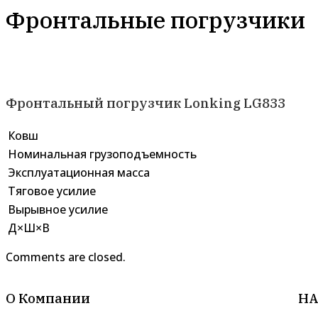
Фронтальные погрузчики
Фронтальный погрузчик Lonking LG833
Ковш
Номинальная грузоподъемность
Эксплуатационная масса
Тяговое усилие
Вырывное усилие
Д×Ш×В
Comments are closed.
О Компании
НА